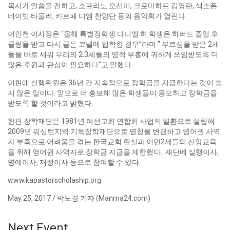
목사가 말씀을 전하고, 소프라노 오선미, 크로마하프 김영란, 색소폰
데이빗 타울러, 카르페 디엠 찬양단 등의 음악회가 열린다.
이인천 이사장은 “올해 특별장학생 다니엘 허 학생은 하버드 졸업 후
콜링을 받고 다시 골든 코넬에 입학한 경우”라며 ” 부르심을 받은 2세
들을 바로 세워 우리의 2.3세들의 영적 부흥에 귀하게 쓰임받도록 더
많은 후원과 관심이 필요하다”고 말했다.
이현애 실행위원은 36년 간 지속적으로 장학금을 지급한다는 것이 쉽
지 않은 일이다. 앞으로 더 홍보해 많은 학생들이 응모하고 장학금을
받도록 할 것이라고 밝혔다.
한편 장학재단은 1981년 여선교회 연합회 사업의 일환으로 설립해
2009년 워싱턴지역 기독장학재단으로 명칭을 변경하고 영어권 사역
자 부족으로 어려움을 겪는 한국교회 현실과 이민2세들의 신앙교육
을 위해 영어권 사역자로 장학금 지급을 제한했다. 재단에 실행이사,
명예이사, 재정이사 등으로 참여할 수 있다.
www.kapastorscholaship.org
May 25, 2017 / 박노경 기자 (Manma24.com)
Next Event