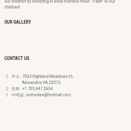
our children by investing in what matters most -“Faith” to our
children!
OUR GALLERY
CONTACT US
주소
: 7024 Highland Meadows Ct,
Alexandria VA 22315
전화
: +1 703.447.2654
이메일
: inchonlee@hotmail.com